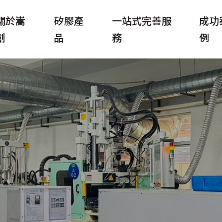
關於嵩
矽膠產
一站式完善服
成功
創
品
務
例
科技
矽膠管
裸管
嵩創
母嬰製品
定型管
奶瓶刷
榮譽
居家生活製品
兒童訓練刀叉
產品
科技製品
飯勺
背板
政策
工業製品
摺疊水杯
按鍵套
密封條
運動生活製品
嬰兒矽膠勺
矽膠按鍵
水泵密封圈
石墨烯雙色手環