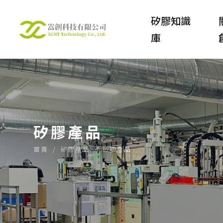
矽膠知識
庫
認識矽膠
嵩創
認識矽膠母嬰產品
關於
矽膠產品
開拓未來之路
企業
首頁
矽膠產品
矽膠產品
矽膠
隱私