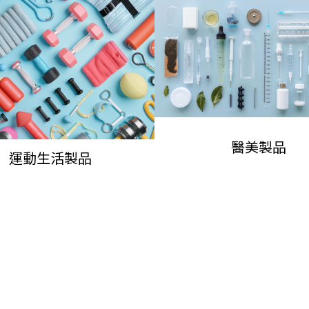
遊戲機保護套
鍵盤
電子錶帶
矽膠電線紮帶
遙控器按鍵
醫美製品
運動生活製品
矽膠線路蓋
POS按鍵
VR眼鏡套
線扣