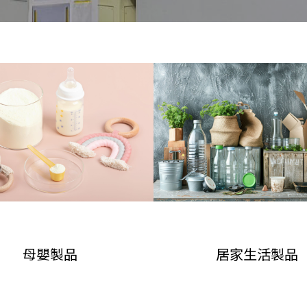
醫美製品
嬰兒咬咬樂
音響殼
白色矽膠塞
運動手錶手套
生髮儀
交通運輸製品
嬰兒圍兜
汽車鑰匙按鍵
防水密封蓋
乳貼
製冰冰格
居家生活製品
奶嘴
液態手機殼
矽膠方形防水圈
指套
冰格蓋子
錶帶
湯勺
耳帽耳機矽膠塞
矽膠油封
美容面罩
矽膠油壺
瓶套
眼罩
密封圈
氣墊梳子皮
連接器
矽膠阻門器
單眼相機鏡頭套
飲水機矽膠管
其他
樂扣蓋
矽膠手柄
電機矽膠套
餐墊
手機按鍵
O型密封圈
矽膠包包
母嬰製品
居家生活製品
測量儀按键矽膠套
矽膠玻纖布