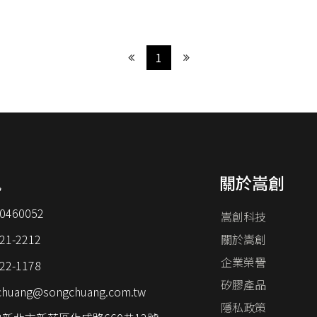
1
訊
關於嵩創
0460052
嵩創科技
21-2212
關於嵩創
企業榮譽
22-1178
矽膠產品
chuang@songchuang.com.tw
隱私政策