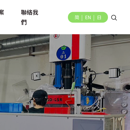
案
聯絡我
简
EN
日
們